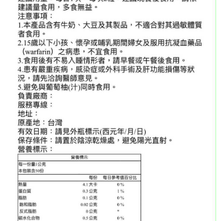
每筆NT$150，滿NT$3,000(含以上)免運費
【「AFTEE先享後付」結帳流程】
１．於結帳方式選擇「AFTEE先享後付」後，將跳轉至「AFTEE先享後付」
海外宅配
查看運費
結帳頁面，進行簡訊認證並確認金額後，即可完成結帳。
２．訂單成立數日內，您將收到繳費通知簡訊。
３．收到繳費通知簡訊後14天內，點擊此簡訊中的連結，可透過四大超商／
ATM／網路銀行／等多元方式進行付款，方視為交易完成。
※ 請注意：結帳手續完成當下不需立刻繳費，但若您需要取消訂單，請聯絡
購買商品的店家。未經商家同意取消之訂單仍視為有效，需透過AFTEE先享
後付繳納相關費用。
※ 交易是否成功請以「AFTEE先享後付 」之結帳頁面顯示為準，若有關於
是否繳費成功／繳費後需取消欲退款等相關疑問，請聯繫「AFTEE先享後付
客戶支援中心」
https://netprotections.freshdesk.com/support/home
【注意事項】
１．透過由恩沛科技股份有限公司提供之「AFTEE先享後付」服務完成之交
易，需依本服務之必要範圍內提供個人資料，並將交易相關給付款項請求債
權轉讓予恩沛科技股份有限公司。
２．關於個人資料處理事宜，請瀏覽以下網址：
https://aftee.tw/terms/#terms3
３．未成年的使用者請事先徵得法定代理人或監護人之同意方可使用
「AFTEE先享後付」，若未經同意申辦者引起之損失，本公司不負相關責
任。
４．使用「AFTEE先享後付」時，將依據個別帳號之用戶狀況，依本公司即
時審查核予不同之上限額度；若仍有額度不足之情形，本公司將視審查結果
請求用戶進行身份認證。