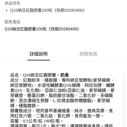
商品特色
24 期 0 利率 每期
NT$81
20家銀行
合作金庫商業銀行
第一商業銀行
Q10納豆紅麴膠囊100粒《效期20280406》
華南商業銀行
彰化商業銀行
合作金庫商業銀行
第一商業銀行
LINE Pay
上海商業儲蓄銀行
台北富邦商業銀行
華南商業銀行
彰化商業銀行
銷售重點
國泰世華商業銀行
兆豐國際商業銀行
Apple Pay
上海商業儲蓄銀行
台北富邦商業銀行
Q10納豆紅麴膠囊100粒《效期20280406》
臺灣中小企業銀行
台中商業銀行
兆豐國際商業銀行
臺灣中小企業銀行
匯豐（台灣）商業銀行
華泰商業銀行
街口支付
台中商業銀行
匯豐（台灣）商業銀行
聯邦商業銀行
遠東國際商業銀行
華泰商業銀行
聯邦商業銀行
悠遊付
元大商業銀行
永豐商業銀行
遠東國際商業銀行
元大商業銀行
玉山商業銀行
詳細說明
星展（台灣）商業銀行
相關推薦
永豐商業銀行
玉山商業銀行
Google Pay
台新國際商業銀行
中國信託商業銀行
星展（台灣）商業銀行
台新國際商業銀行
台灣樂天信用卡公司
中國信託商業銀行
台灣樂天信用卡公司
全盈+PAY
AFTEE先享後付
相關說明
【關於「AFTEE先享後付」】
ATM付款
AFTEE先享後付是「在收到商品之後才付款」的支付方式。 讓您購物簡單
便利好安心！
１．簡單：不需註冊會員、不需綁卡、不需儲值。
運送方式
２．便利：只要手機號碼，簡訊認證，即可結帳。
３．安心：先確認商品／服務後，再付款。
宅配