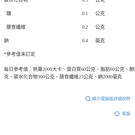
糖
0.1
公克
膳食纖維
0.2
公克
鈉
0.4
毫克
*
參考值未訂定
每日參考值：熱量
2000
大卡、蛋白質
60
公克、脂肪
60
公克、飽
、
克、碳水化合物
300
公克、膳食纖維
25
公克
鈉
2000
毫克
顯示電腦版詳細說明
客服