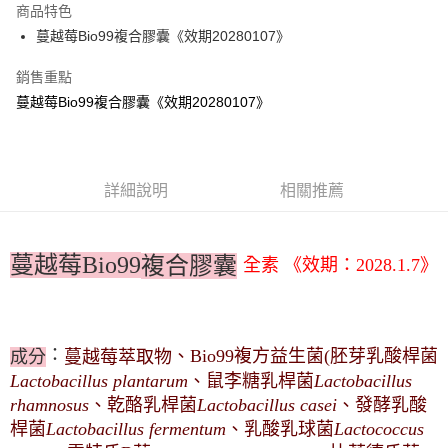
商品特色
24 期 0 利率 每期
NT$98
20家銀行
合作金庫商業銀行
第一商業銀行
蔓越莓Bio99複合膠囊《效期20280107》
華南商業銀行
彰化商業銀行
合作金庫商業銀行
第一商業銀行
LINE Pay
上海商業儲蓄銀行
台北富邦商業銀行
華南商業銀行
彰化商業銀行
銷售重點
國泰世華商業銀行
兆豐國際商業銀行
Apple Pay
上海商業儲蓄銀行
台北富邦商業銀行
蔓越莓Bio99複合膠囊《效期20280107》
臺灣中小企業銀行
台中商業銀行
兆豐國際商業銀行
臺灣中小企業銀行
匯豐（台灣）商業銀行
華泰商業銀行
街口支付
台中商業銀行
匯豐（台灣）商業銀行
聯邦商業銀行
遠東國際商業銀行
華泰商業銀行
聯邦商業銀行
悠遊付
元大商業銀行
永豐商業銀行
遠東國際商業銀行
元大商業銀行
玉山商業銀行
詳細說明
星展（台灣）商業銀行
相關推薦
永豐商業銀行
玉山商業銀行
Google Pay
台新國際商業銀行
中國信託商業銀行
星展（台灣）商業銀行
台新國際商業銀行
台灣樂天信用卡公司
中國信託商業銀行
台灣樂天信用卡公司
全盈+PAY
蔓越莓
Bio99
複合膠囊
全素 《效期：2028.1.7》
AFTEE先享後付
相關說明
【關於「AFTEE先享後付」】
ATM付款
AFTEE先享後付是「在收到商品之後才付款」的支付方式。 讓您購物簡單
：
、
Bio99
複方益生菌
(
胚芽乳酸桿菌
成分
蔓越莓萃取物
便利好安心！
、鼠李糖乳桿菌
Lactobacillus plantarum
Lactobacillus
１．簡單：不需註冊會員、不需綁卡、不需儲值。
運送方式
２．便利：只要手機號碼，簡訊認證，即可結帳。
、乾酪乳桿菌
、發酵乳酸
rhamnosus
Lactobacillus casei
３．安心：先確認商品／服務後，再付款。
宅配
桿菌
、乳酸乳球菌
Lactobacillus fermentum
Lactococcus