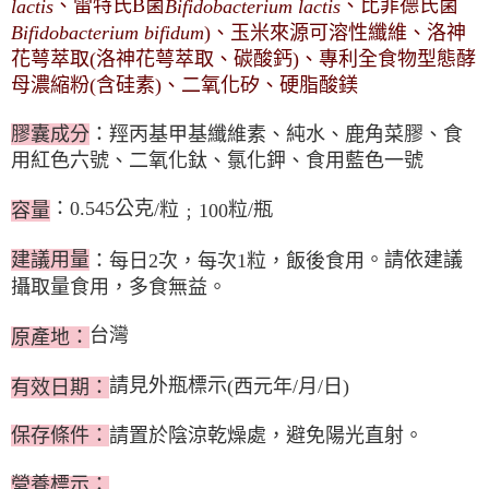
每筆NT$150，滿NT$3,000(含以上)免運費
、雷特氏
B
菌
、比菲德氏菌
lactis
Bifidobacterium lactis
【「AFTEE先享後付」結帳流程】
１．於結帳方式選擇「AFTEE先享後付」後，將跳轉至「AFTEE先享後付」
)
、
玉米來源可溶性纖維
、
洛神
Bifidobacterium bifidum
海外宅配
查看運費
結帳頁面，進行簡訊認證並確認金額後，即可完成結帳。
花萼萃取
(
洛神花萼萃取、碳酸鈣
)
、
專利全食物型態酵
２．訂單成立數日內，您將收到繳費通知簡訊。
３．收到繳費通知簡訊後14天內，點擊此簡訊中的連結，可透過四大超商／
母濃縮粉
(
含硅素
)
、
二氧化矽
、
硬脂酸鎂
ATM／網路銀行／等多元方式進行付款，方視為交易完成。
※ 請注意：結帳手續完成當下不需立刻繳費，但若您需要取消訂單，請聯絡
膠囊成分
：
羥丙基甲基纖維素
、
純水
、
鹿角菜膠
、
食
購買商品的店家。未經商家同意取消之訂單仍視為有效，需透過AFTEE先享
用紅色六號
、
二氧化鈦
、
氯化鉀
、
食用藍色一號
後付繳納相關費用。
※ 交易是否成功請以「AFTEE先享後付 」之結帳頁面顯示為準，若有關於
是否繳費成功／繳費後需取消欲退款等相關疑問，請聯繫「AFTEE先享後付
：0.545公克
/
粒
粒
/
瓶
容量
﹔10
0
客戶支援中心」
https://netprotections.freshdesk.com/support/home
建議用量
。請依建議
：每日
2
次，每次
1
粒，飯後食用
【注意事項】
１．透過由恩沛科技股份有限公司提供之「AFTEE先享後付」服務完成之交
攝取量食用，多食無益。
易，需依本服務之必要範圍內提供個人資料，並將交易相關給付款項請求債
權轉讓予恩沛科技股份有限公司。
台灣
原產地：
２．關於個人資料處理事宜，請瀏覽以下網址：
https://aftee.tw/terms/#terms3
３．未成年的使用者請事先徵得法定代理人或監護人之同意方可使用
請見外瓶標示
(
西元年
/
月
/
日
)
有效日期：
「AFTEE先享後付」，若未經同意申辦者引起之損失，本公司不負相關責
任。
保存條件：
請置
於陰涼乾燥處
，
避免陽光直射
。
４．使用「AFTEE先享後付」時，將依據個別帳號之用戶狀況，依本公司即
時審查核予不同之上限額度；若仍有額度不足之情形，本公司將視審查結果
請求用戶進行身份認證。
營養標示
：