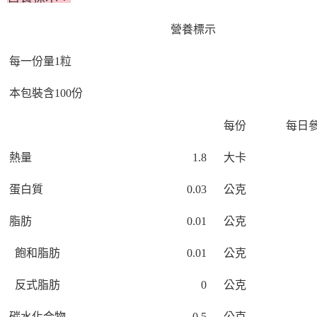
５．嚴禁一人註冊多個帳號或使用他人資訊註冊。若發現惡意使用之情形，
恩沛科技股份有限公司將有權停止該用戶之使用額度並採取法律行動。
營養標示
每一份量1粒
本包裝含100
份
每份
每日
熱量
1.8
大卡
蛋白質
0.03
公克
脂肪
0.01
公克
飽和脂肪
0.01
公克
反式脂肪
0
公克
碳水化合物
0.5
公克